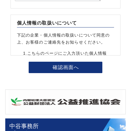
個人情報の取扱いについて
下記の企業・個人情報の取扱いについて同意の
上、お客様のご連絡先をお知らせください。
1.
こちらのページにご入力頂いた個人情報
は、お問い合わせに対する回答のためにのみ
使用いたします。
2.
お預かりする個人情報は、ご担当者様の承
諾を得た場合や法令等により正当な理由があ
る場合を除き、第三者に提供または開示いた
しません。
3.
お預かりする個人情報について、上記利用
目的の達成に必要な範囲で、その取扱いを外
部に委託する場合があります。
4.
申込みに必要な情報が入力されていない場
中谷事務所
合にはお取扱いできない場合があります。