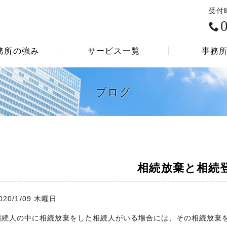
受付
務所の強み
サービス一覧
事務
相続登記、遺言書作成
商業・法人登記
サービス一覧
遺産整理
ブログ
相続放棄と相続
020/1/09 木曜日
相続人の中に相続放棄をした相続人がいる場合には、その相続放棄