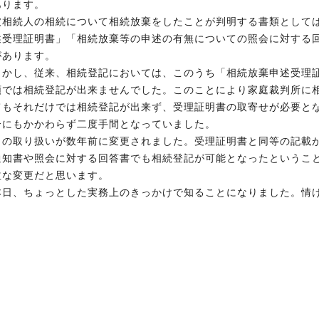
あります。
被相続人の相続について相続放棄をしたことが判明する書類として
述受理証明書」「相続放棄等の申述の有無についての照会に対する
があります。
しかし、従来、相続登記においては、このうち「相続放棄申述受理
類では相続登記が出来ませんでした。このことにより家庭裁判所に
てもそれだけでは相続登記が出来ず、受理証明書の取寄せが必要と
分にもかかわらず二度手間となっていました。
この取り扱いが数年前に変更されました。受理証明書と同等の記載
通知書や照会に対する回答書でも相続登記が可能となったというこ
益な変更だと思います。
本日、ちょっとした実務上のきっかけで知ることになりました。情