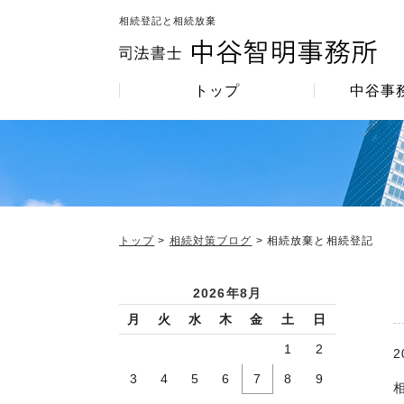
相続登記と相続放棄
トップ
中谷事
>
> 相続放棄と相続登記
トップ
相続対策ブログ
2026年8月
月
火
水
木
金
土
日
1
2
2
3
4
5
6
7
8
9