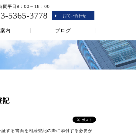
時間
平日9：00～18：00
03-5365-3778
お問い合わせ
所案内
ブログ
中谷智明事務所
相続対策ブログ
ブログ
登記
を証する書面を相続登記の際に添付する必要が