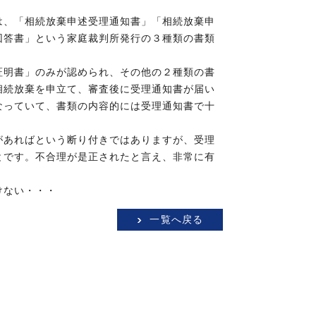
は、「相続放棄申述受理通知書」「相続放棄申
回答書」という家庭裁判所発行の３種類の書類
証明書」のみが認められ、その他の２種類の書
相続放棄を申立て、審査後に受理通知書が届い
なっていて、書類の内容的には受理通知書で十
があればという断り付きではありますが、受理
とです。不合理が是正されたと言え、非常に有
けない・・・
一覧へ戻る